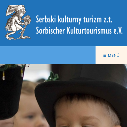
☰ MENÜ