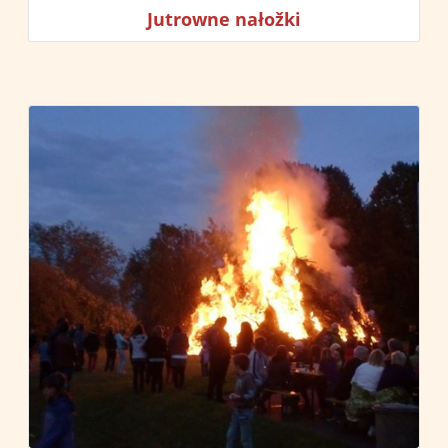
Jutrowne nałožk
i