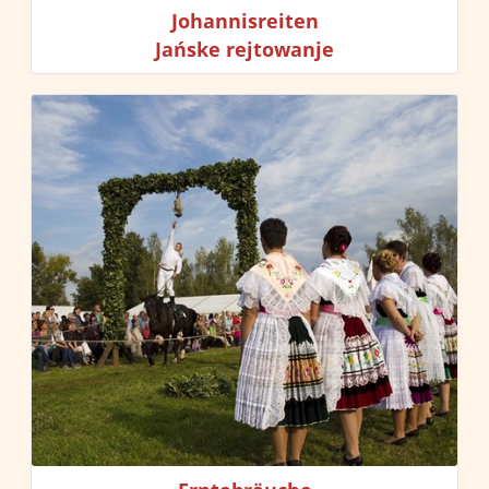
Johannisreiten
Ja
ń
ske rejtowanje