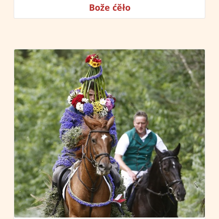
Bože ćěło