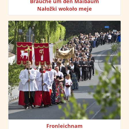
Bräuche um den Maibaum
Nałožki wokoło meje
Fronleichnam