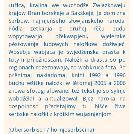
Łužica, krajina we wuchodźe Zwjazkoweju
krajow Braniborskeje a Sakskeje, je domizna
Serbow, najmjeńšeho słowjanskeho naroda.
Pódla zetkanja z druhej rěču budu
wopytowarjo překwapjeni, wjelerake
pěstowanje ludowych nałožkow dožiwjeć.
Wosebje wabjaca je swjedźenska drasta k
tutym přiležnosćam. Nałožk a drasta so po
regionach rozeznawaja, to wobkruća fota. Po
prěnimaj nakładomaj knihi 1992 a 1996
buchu wšitke nałožki w lětomaj 2005 a 2006
znowa sfotografowane, tež tekst je so sylnje
wobdźěłał a aktualizował. Bjez naroka na
dospołnosć předstajimy tu hišće žiwe
serbske nałožki z krótkim wujasnjenjom.
(Obersorbisch / hornjoserbšćina)