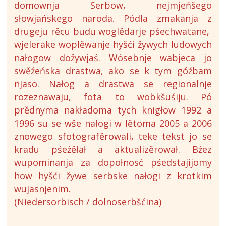
domownja Serbow, nejmjeńšego
słowjańskego naroda. Pódla zmakanja z
drugeju rěcu budu woglědarje pśechwatane,
wjelerake woplěwanje hyšći žywych ludowych
nałogow dožywjaś. Wósebnje wabjeca jo
swěźeńska drastwa, ako se k tym góźbam
njaso. Nałog a drastwa se regionalnje
rozeznawaju, fota to wobkšuśiju. Pó
prědnyma nakładoma tych knigłow 1992 a
1996 su se wše nałogi w lětoma 2005 a 2006
znowego sfotografěrowali, teke tekst jo se
kradu pśeźěłał a aktualizěrował. Bźez
wupominanja za dopołnosć pśedstajijomy
how hyšći žywe serbske nałogi z krotkim
wujasnjenim.
(Niedersorbisch / dolnoserbšćina)