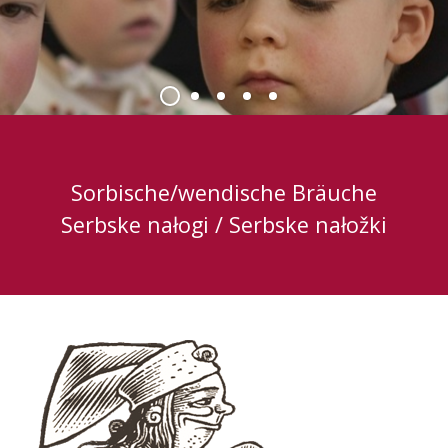
Sorbische/wendische Bräuche
Serbske nałogi / Serbske nałožki