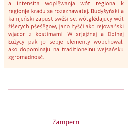
a intensita woplěwanja wót regiona k
regionje kradu se rozeznawatej. Budyšyński a
kamjeński zapust swěśi se, wótglědajucy wót
źiśecych pśeśěgow, jano hyšći ako rejowański
wjacor z kostimami. W srjejźnej a Dolnej
Łužycy pak jo sebje elementy wobchował,
ako dopominaju na traditionelnu wejsańsku
zgromadnosć.
Zampern