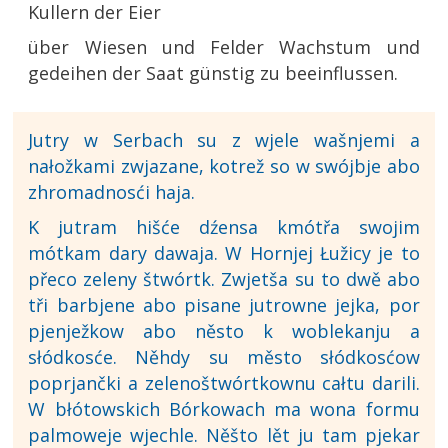
Kullern der Eier
über Wiesen und Felder Wachstum und
gedeihen der Saat günstig zu beeinflussen.
Jutry w Serbach su z wjele wašnjemi a
nałožkami zwjazane, kotrež so w swójbje abo
zhromadnosći haja.
K jutram hišće dźensa kmótřa swojim
mótkam dary dawaja. W Hornjej Łužicy je to
přeco zeleny štwórtk. Zwjetša su to dwě abo
tři barbjene abo pisane jutrowne jejka, por
pjenježkow abo něsto k woblekanju a
słódkosće. Něhdy su město słódkosćow
poprjančki a zelenoštwórtkownu całtu darili.
W błótowskich Bórkowach ma wona formu
palmoweje wjechle. Něšto lět ju tam pjekar