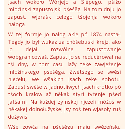
jsach wokoło Wórjejc a Slěpego, pśiźo
młoźinski zapustojski pśeśěg. Na tom dnju jo
zapust, wjerašk cełego tšojenja wokoło
nałoga.
W tej formje jo nałog akle pó 1874 nastał.
Tegdy jo był wukaz za chóśebuski krejz, ako
jo dejał rozwólne zapustowanje
wobgranicowaś. Zapust jo se reducěrował na
tśi dny, w tom casu lažy teke zawjeźenje
młoźinskego pśeśěga. Zwětšego se swěśi
njeźelu, we wšakich jsach teke sobotu.
Zapust swěśe w jadnotliwych jsach krotko pó
tśoch kralow až někak styri tyźenje pśed
jatšami. Na kuždej zymskej njeźeli móžoš w
někakej dolnołužyskej jsy toś ten wjasoły ruš
dožywiś.
Wše źowća na pśeśěgu maju swěźeńsku