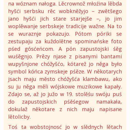
na wóznam nałoga. Lěcrownož młoźina lěbda
hyšći serbsku rěc wobkněžyjo – zwětšego
jano hyšći jich stare starjejše –, jo jim
woplěwanje serbskeje tradicije wažne. Na to
se wuraznje pokazujo. Pótom póriki se
zestupaju za kuždolětne spominańske foto
pśed gósćeńcom. A pón zapustojski śěg
wuśěgnjo. Prězy njase z pisanymi bantami
wupyšnjone chóžyšćo, kótarež jo něga było
symbol kóńca zymskeje pśěze. W někotarych
jsach maju město chóžyšća klambawu, ako
su ju něga měli wójskowe muzikowe kapały.
Zdajo se, až jo južo w 19. stolěśu swóju puś
do zapustojskich pśěśegow namakała,
dokulaž někotare z nich maju napisane
lětolicby.
Toś ta wobstojnosć jo w slědnych lětach