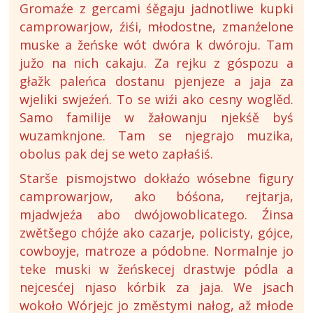
Gromaźe z gercami śěgaju jadnotliwe kupki
camprowarjow, źiśi, młodostne, zmanźelone
muske a žeńske wót dwóra k dwóroju. Tam
južo na nich cakaju. Za rejku z góspozu a
głažk paleńca dostanu pjenjeze a jaja za
wjeliki swjeźeń. To se wiźi ako cesny woglěd.
Samo familije w žałowanju njekśě byś
wuzamknjone. Tam se njegrajo muzika,
obolus pak dej se weto zapłaśiś.
Starše pismojstwo dokłaźo wósebne figury
camprowarjow, ako bóśona, rejtarja,
mjadwjeźa abo dwójowoblicatego. Źinsa
zwětšego chójźe ako cazarje, policisty, gójce,
cowboyje, matroze a pódobne. Normalnje jo
teke muski w žeńskecej drastwje pódla a
nejcesćej njaso kórbik za jaja. We jsach
wokoło Wórjejc jo změstymi nałog, až młode