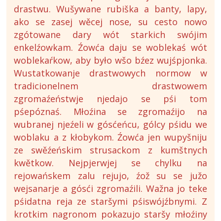
drastwu. Wušywane rubiška a banty, lapy,
ako se zasej wěcej nose, su cesto nowo
zgótowane dary wót starkich swójim
enkelźowkam. Źowća daju se woblekaś wót
woblekaŕkow, aby było wšo bźez wujśpjonka.
Wustatkowanje drastwowych normow w
tradicionelnem drastwowem
zgromaźeństwje njedajo se pśi tom
pśepóznaś. Młoźina se zgromaźijo na
wubranej njeźeli w gósćeńcu, gólcy pśidu we
woblaku a z kłobykom. Źowća jen wupyšniju
ze swěźeńskim strusackom z kumštnych
kwětkow. Nejpjerwjej se chylku na
rejowańskem zalu rejujo, źož su se južo
wejsanarje a gósći zgromaźili. Wažna jo teke
pśidatna reja ze staršymi pśiswójźbnymi. Z
krotkim nagronom pokazujo staršy młoźiny