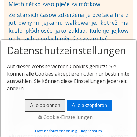
Mieth nětko zaso pječe za mótkow.
Ze staršich časow zdźeržena je dźećaca hra z
jutrownymi jejkami, walkowanje, kotrež ma
kuzło płódnosće jako zakład. Kulenje jejkow
po łukach a polach měješe sywam tyć.
Datenschutzeinstellungen
Auf dieser Website werden Cookies genutzt. Sie
Ostersingen
können alle Cookies akzeptieren oder nur bestimmte
Noch in den 1950er Jahren war das
auswählen. Sie können diese Einstellungen jederzeit
Ostersingen vielerorts bei den evangelischen
ändern.
Sorben üblich. Die aus der Spinte
hervorgegangene Singegemeinschaft der
Alle ablehnen
Alle akzeptieren
Mädchen schritt, in Reihen geordnet und
Cookie-Einstellungen
geistliche Lieder singend, durch das Dorf
und um die Fluren. Diese
Datenschutzerklärung
|
Impressum
Flurumschreitungen sollten vor Bösem