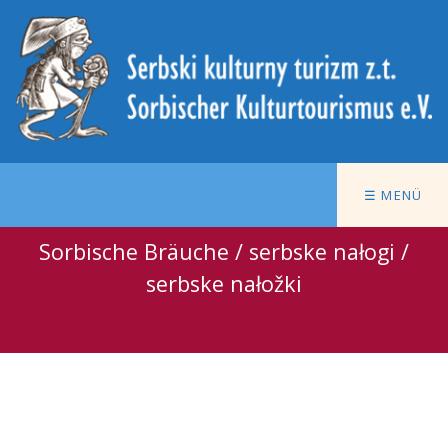
☰ MENÜ
Sorbische Bräuche / serbske nałogi /
serbske nałožki