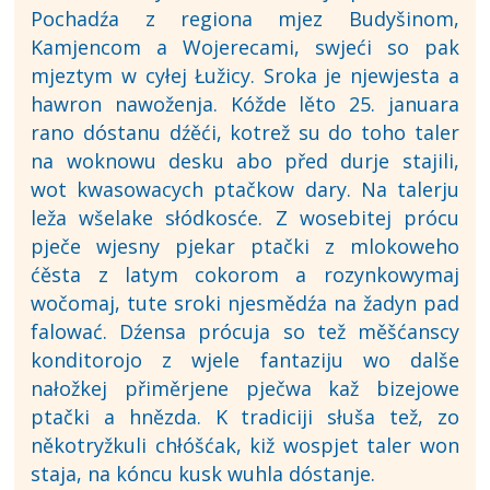
Pochadźa z regiona mjez Budyšinom,
Kamjencom a Wojerecami, swjeći so pak
mjeztym w cyłej Łužicy. Sroka je njewjesta a
hawron nawoženja. Kóžde lěto 25. januara
rano dóstanu dźěći, kotrež su do toho taler
na woknowu desku abo před durje stajili,
wot kwasowacych ptačkow dary. Na talerju
leža wšelake słódkosće. Z wosebitej prócu
pječe wjesny pjekar ptački z mlokoweho
ćěsta z latym cokorom a rozynkowymaj
wočomaj, tute sroki njesmědźa na žadyn pad
falować. Dźensa prócuja so tež měšćanscy
konditorojo z wjele fantaziju wo dalše
nałožkej přiměrjene pječwa kaž bizejowe
ptački a hnězda. K tradiciji słuša tež, zo
někotryžkuli chłóšćak, kiž wospjet taler won
staja, na kóncu kusk wuhla dóstanje.