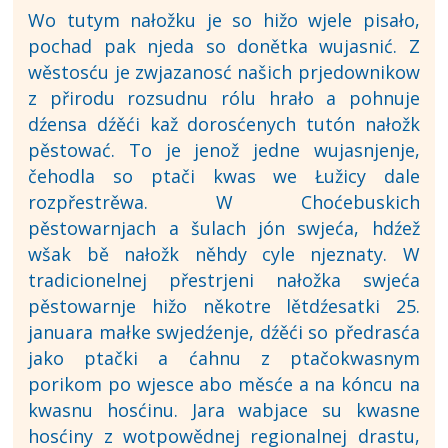
Wo tutym nałožku je so hižo wjele pisało,
pochad pak njeda so donětka wujasnić. Z
wěstosću je zwjazanosć našich prjedownikow
z přirodu rozsudnu rólu hrało a pohnuje
dźensa dźěći kaž dorosćenych tutón nałožk
pěstować. To je jenož jedne wujasnjenje,
čehodla so ptači kwas we Łužicy dale
rozpřestrěwa. W Choćebuskich
pěstowarnjach a šulach jón swjeća, hdźež
wšak bě nałožk něhdy cyle njeznaty. W
tradicionelnej přestrjeni nałožka swjeća
pěstowarnje hižo někotre lětdźesatki 25.
januara małke swjedźenje, dźěći so předrasća
jako ptački a ćahnu z ptačokwasnym
porikom po wjesce abo měsće a na kóncu na
kwasnu hosćinu. Jara wabjace su kwasne
hosćiny z wotpowědnej regionalnej drastu,