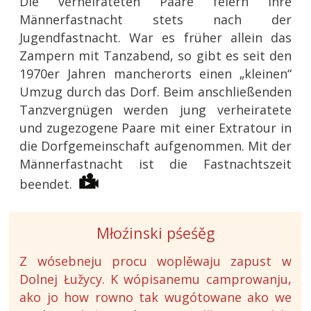
Die verheirateten Paare feiern ihre
Männerfastnacht stets nach der
Jugendfastnacht. War es früher allein das
Zampern mit Tanzabend, so gibt es seit den
1970er Jahren mancherorts einen „kleinen“
Umzug durch das Dorf. Beim anschließenden
Tanzvergnügen werden jung verheiratete
und zugezogene Paare mit einer Extratour in
die Dorfgemeinschaft aufgenommen. Mit der
Männerfastnacht ist die Fastnachtszeit
beendet.
Młoźinski pśeśěg
Z wósebneju procu woplěwaju zapust w
Dolnej Łužycy. K wópisanemu camprowanju,
ako jo how rowno tak wugótowane ako we