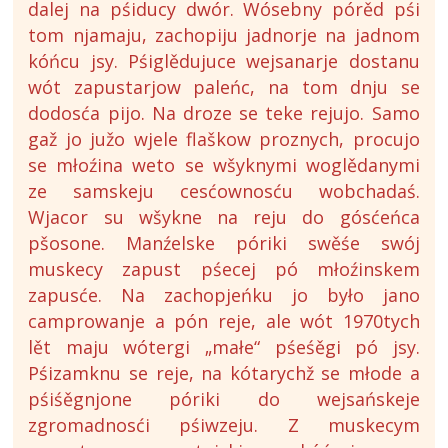
dalej na pśiducy dwór. Wósebny pórěd pśi
tom njamaju, zachopiju jadnorje na jadnom
kóńcu jsy. Pśiglědujuce wejsanarje dostanu
wót zapustarjow paleńc, na tom dnju se
dodosća pijo. Na droze se teke rejujo. Samo
gaž jo južo wjele flaškow proznych, procujo
se młoźina weto se wšyknymi woglědanymi
ze samskeju cesćownosću wobchadaś.
Wjacor su wšykne na reju do gósćeńca
pšosone. Manźelske póriki swěśe swój
muskecy zapust pśecej pó młoźinskem
zapusće. Na zachopjeńku jo było jano
camprowanje a pón reje, ale wót 1970tych
lět maju wótergi „małe“ pśeśěgi pó jsy.
Pśizamknu se reje, na kótarychž se młode a
pśiśěgnjone póriki do wejsańskeje
zgromadnosći pśiwzeju. Z muskecym