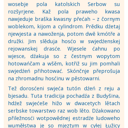
wosebje pola katolskich Serbow su
rozšyrjene. Kaž pola praweho kwasa
nawjeduje braška kwasny přećah – z čornym
woblekom, kijom a cylindrom. Prědku dźetaj
njewjesta a nawoženja, potom dwě kmótře a
družki. Jim slěduja hosćo w swjedźenskej
rejowanskej drasće. Wjesele ćahnu po
wjesce, dźakuja so z čestnym wopytom
hotowańčam a wšěm, kotřiž su jim pomhali
swjedźeń přihotować. Skónčnje přeprošuja
na zhromadnu hosćinu w pěstowarni.
Tež dorosćeni swjeća tutón dźeń z reju a
bjesadu. Tuta tradicija pochadźa z Budyšina,
hdźež swjećeše hižo w dwacetych lětach
serbske towarstwo raz wob lěto. Dźakowano
přiležnosći wotpowědnej estradźe ludoweho
wuměłstwa je so mjeztym w cyłej Łužicy