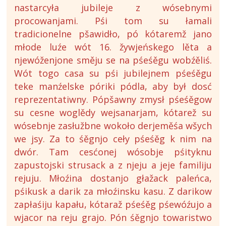
nastarcyła jubileje z wósebnymi
procowanjami. Pśi tom su łamali
tradicionelne pšawidło, pó kótaremž jano
młode luźe wót 16. žywjeńskego lěta a
njewóženjone směju se na pśeśěgu wobźěliś.
Wót togo casa su pśi jubilejnem pśeśěgu
teke manźelske póriki pódla, aby był dosć
reprezentatiwny. Pópšawny zmysł pśeśěgow
su cesne woglědy wejsanarjam, kótarež su
wósebnje zasłužbne wokoło derjeměśa wšych
we jsy. Za to śěgnjo ceły pśeśěg k nim na
dwór. Tam cesćonej wósobje pśityknu
zapustojski strusack a z njeju a jeje familiju
rejuju. Młoźina dostanjo głažack paleńca,
pśikusk a darik za młoźinsku kasu. Z darikow
zapłaśiju kapału, kótaraž pśeśěg pśewóźujo a
wjacor na reju grajo. Pón śěgnjo towaristwo