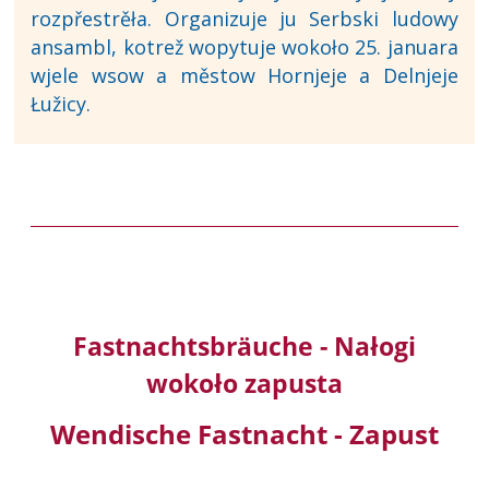
rozpřestrěła. Organizuje ju Serbski ludowy
ansambl, kotrež wopytuje wokoło 25. januara
wjele wsow a městow Hornjeje a Delnjeje
Łužicy.
Fastnachtsbräuche - Nałogi
wokoło zapusta
Wendische Fastnacht - Zapust