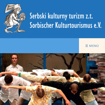
☰ MENÜ