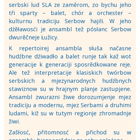
serbski lud SLA ze zaměrom, zo bychu jeho
tři sparty – balet, chór a orchester –
kulturnu tradiciju Serbow hajili. W jeho
dźěławosći je ansambl tež pósłanc Serbow
dwurěčneje Łužicy.
K repertoirej ansambla słuša načasne
hudźbne dźiwadło a balet runje tak kaž wot
generacije k generaciji sposrědkowane reje.
Ale tež interpretacije klasiskich twórbow
serbskich a mjezynarodnych hudźbnych
stawiznow su w hrajnym planje zastupjene.
Ansambl zwurazni žiwe dorozumjenje mjez
tradiciju a modernu, mjez Serbami a druhimi
ludami, kiž su w tutym regionje zhromadnje
žiwi.
Zašłosć, přitomnosć a přichod su w