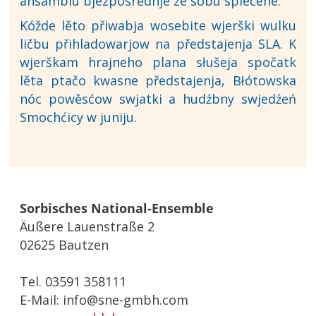
ansamblu bjezposrědnje ze sobu splećene.
Kóžde lěto přiwabja wosebite wjerški wulku
ličbu přihladowarjow na předstajenja SLA. K
wjerškam hrajneho plana słušeja spočatk
lěta ptačo kwasne předstajenja, Błótowska
nóc powěsćow swjatki a hudźbny swjedźeń
Smochćicy w juniju.
Sorbisches National-Ensemble
Äußere Lauenstraße 2
02625 Bautzen
Tel. 03591 358111
E-Mail: info@sne-gmbh.com