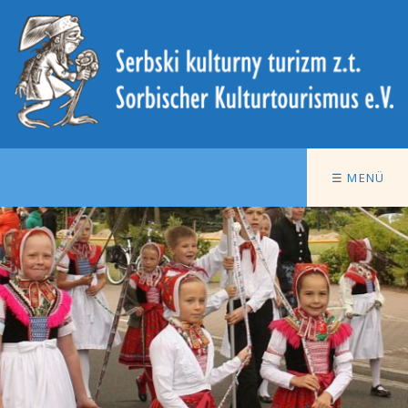
☰ MENÜ