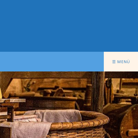
☰ MENÜ