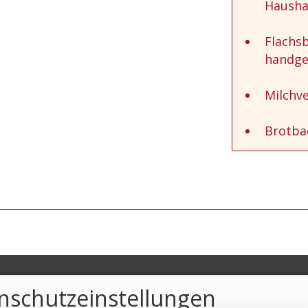
Hausha
Flachsb
handge
Milchv
Brotba
nschutzeinstellungen